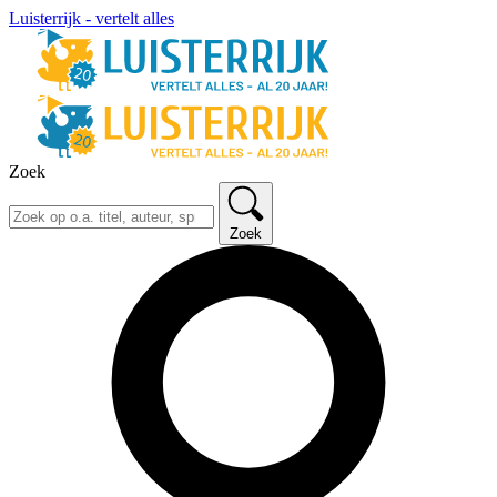
Luisterrijk - vertelt alles
Zoek
Zoek