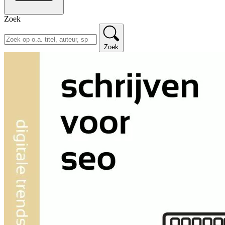
Zoek
Zoek