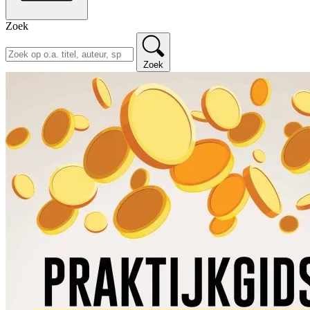
Zoek
Zoek