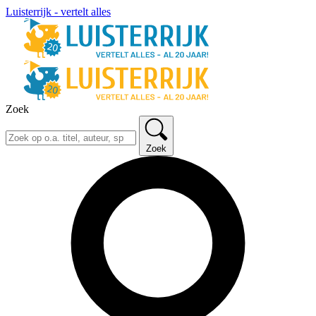
Luisterrijk - vertelt alles
Zoek
Zoek