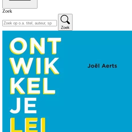
Zoek
Zoek