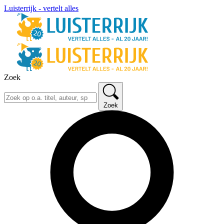
Luisterrijk - vertelt alles
Zoek
Zoek