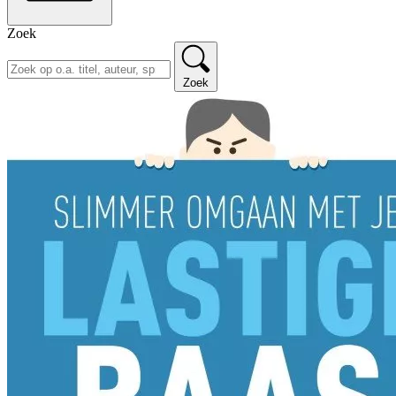
Zoek
Zoek