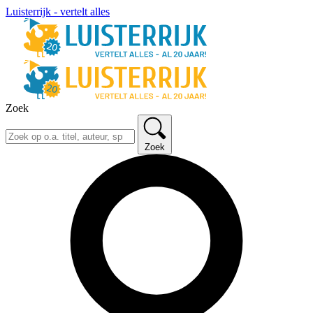
Luisterrijk - vertelt alles
Zoek
Zoek