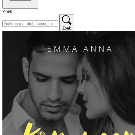
Zoek
Zoek