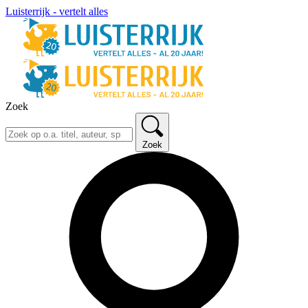
Luisterrijk - vertelt alles
Zoek
Zoek