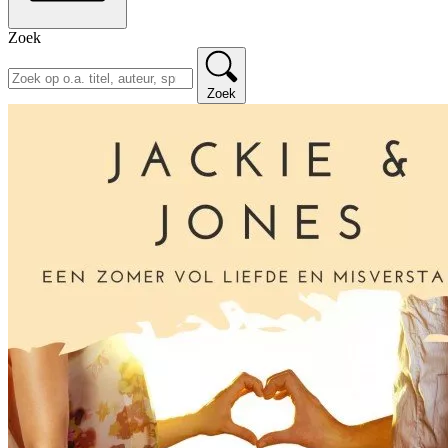
Zoek
Zoek