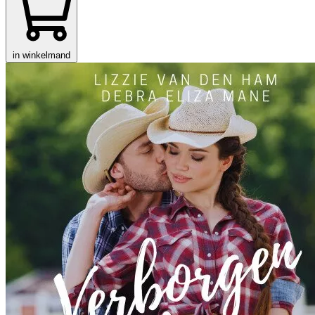
in winkelmand