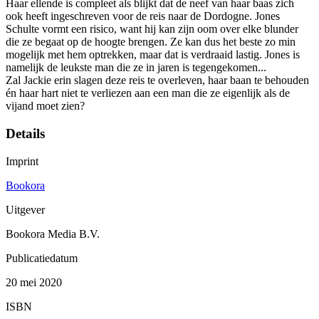
Haar ellende is compleet als blijkt dat de neef van haar baas zich
ook heeft ingeschreven voor de reis naar de Dordogne. Jones
Schulte vormt een risico, want hij kan zijn oom over elke blunder
die ze begaat op de hoogte brengen. Ze kan dus het beste zo min
mogelijk met hem optrekken, maar dat is verdraaid lastig. Jones is
namelijk de leukste man die ze in jaren is tegengekomen...
Zal Jackie erin slagen deze reis te overleven, haar baan te behouden
én haar hart niet te verliezen aan een man die ze eigenlijk als de
vijand moet zien?
Details
Imprint
Bookora
Uitgever
Bookora Media B.V.
Publicatiedatum
20 mei 2020
ISBN