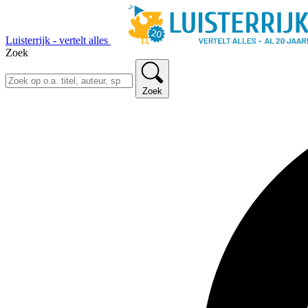
Luisterrijk - vertelt alles
Zoek
Zoek