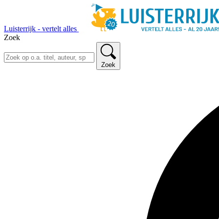
Luisterrijk - vertelt alles
Zoek
Zoek