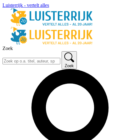
Luisterrijk - vertelt alles
Zoek
Zoek