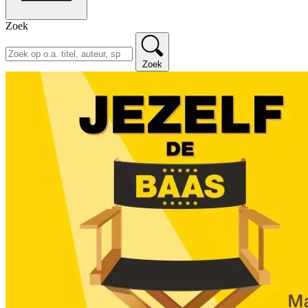
Zoek
Zoek