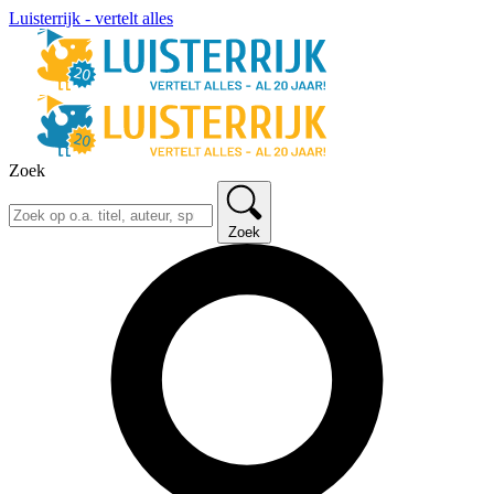
Luisterrijk - vertelt alles
Zoek
Zoek