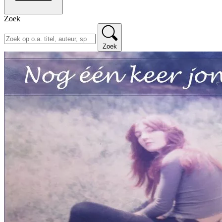
Zoek
Zoek