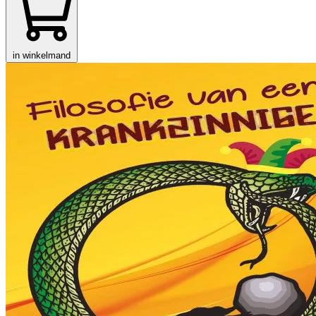
in winkelmand