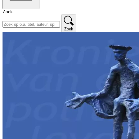
Zoek
Zoek