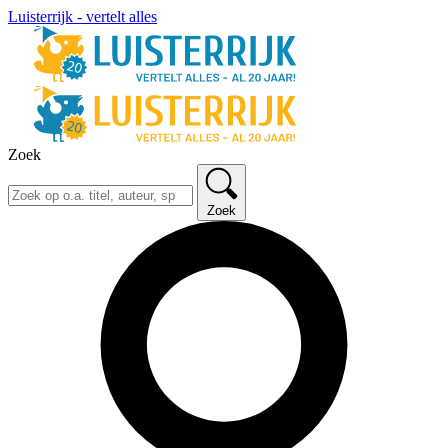
Luisterrijk - vertelt alles
Zoek
Zoek