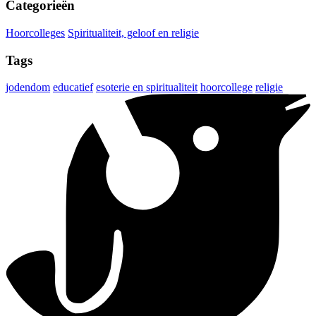
Categorieën
Hoorcolleges
Spiritualiteit, geloof en religie
Tags
jodendom
educatief
esoterie en spiritualiteit
hoorcollege
religie