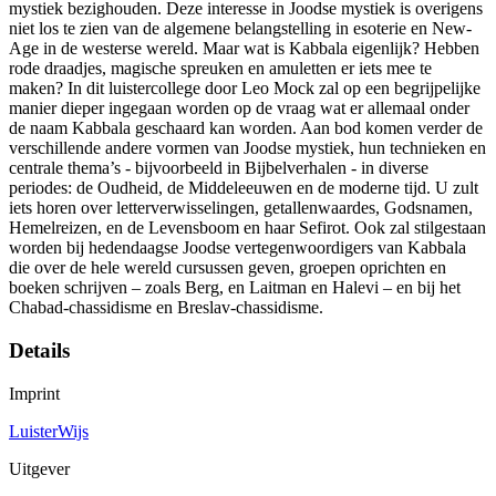
mystiek bezighouden. Deze interesse in Joodse mystiek is overigens
niet los te zien van de algemene belangstelling in esoterie en New-
Age in de westerse wereld. Maar wat is Kabbala eigenlijk? Hebben
rode draadjes, magische spreuken en amuletten er iets mee te
maken? In dit luistercollege door Leo Mock zal op een begrijpelijke
manier dieper ingegaan worden op de vraag wat er allemaal onder
de naam Kabbala geschaard kan worden. Aan bod komen verder de
verschillende andere vormen van Joodse mystiek, hun technieken en
centrale thema’s - bijvoorbeeld in Bijbelverhalen - in diverse
periodes: de Oudheid, de Middeleeuwen en de moderne tijd. U zult
iets horen over letterverwisselingen, getallenwaardes, Godsnamen,
Hemelreizen, en de Levensboom en haar Sefirot. Ook zal stilgestaan
worden bij hedendaagse Joodse vertegenwoordigers van Kabbala
die over de hele wereld cursussen geven, groepen oprichten en
boeken schrijven – zoals Berg, en Laitman en Halevi – en bij het
Chabad-chassidisme en Breslav-chassidisme.
Details
Imprint
LuisterWijs
Uitgever