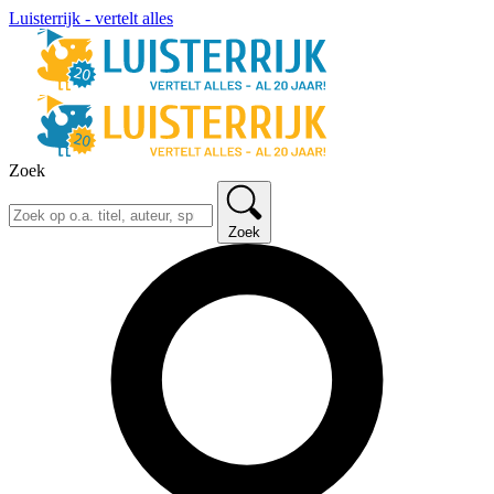
Luisterrijk - vertelt alles
Zoek
Zoek