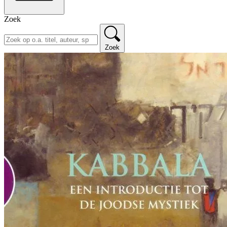
Zoek
Zoek