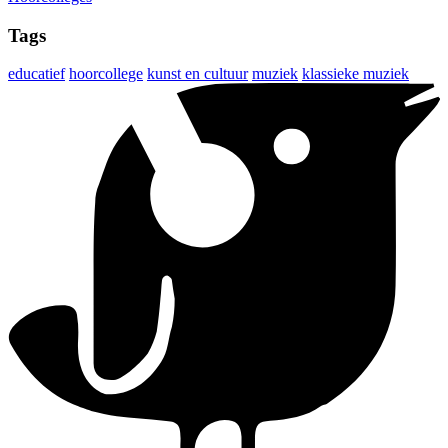
Tags
educatief
hoorcollege
kunst en cultuur
muziek
klassieke muziek