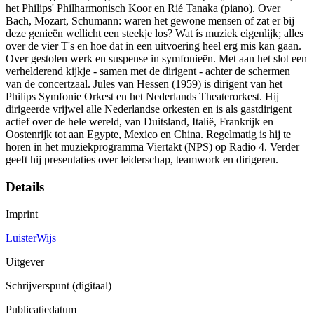
het Philips' Philharmonisch Koor en Rié Tanaka (piano). Over
Bach, Mozart, Schumann: waren het gewone mensen of zat er bij
deze genieën wellicht een steekje los? Wat ís muziek eigenlijk; alles
over de vier T's en hoe dat in een uitvoering heel erg mis kan gaan.
Over gestolen werk en suspense in symfonieën. Met aan het slot een
verhelderend kijkje - samen met de dirigent - achter de schermen
van de concertzaal. Jules van Hessen (1959) is dirigent van het
Philips Symfonie Orkest en het Nederlands Theaterorkest. Hij
dirigeerde vrijwel alle Nederlandse orkesten en is als gastdirigent
actief over de hele wereld, van Duitsland, Italië, Frankrijk en
Oostenrijk tot aan Egypte, Mexico en China. Regelmatig is hij te
horen in het muziekprogramma Viertakt (NPS) op Radio 4. Verder
geeft hij presentaties over leiderschap, teamwork en dirigeren.
Details
Imprint
LuisterWijs
Uitgever
Schrijverspunt (digitaal)
Publicatiedatum