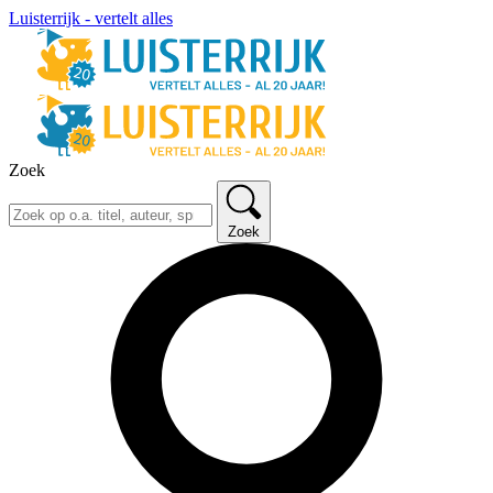
Luisterrijk - vertelt alles
Zoek
Zoek