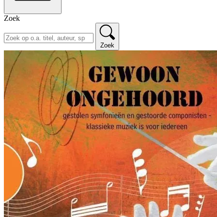
Zoek
Zoek