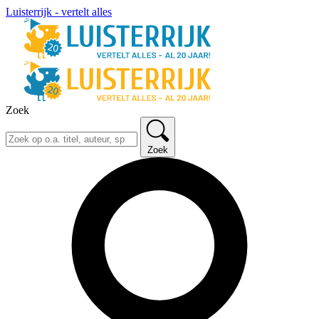
Luisterrijk - vertelt alles
Zoek
Zoek