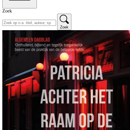
Zoek
Zoek