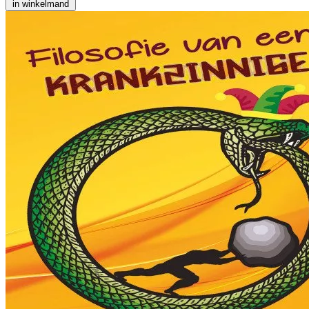
in winkelmand