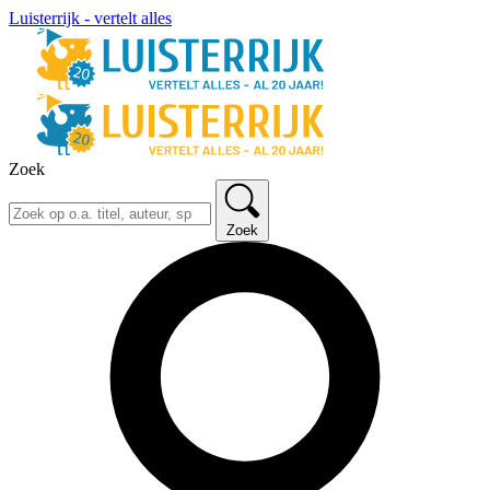
Luisterrijk - vertelt alles
Zoek
Zoek