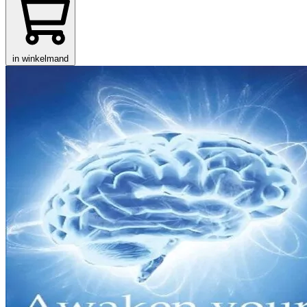
in winkelmand