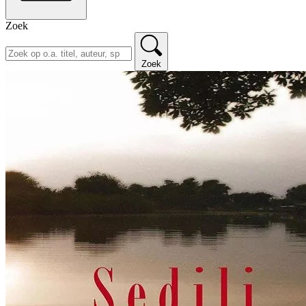
Zoek
Zoek