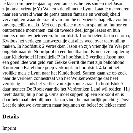
je klaar om mee te gaan op een fantastische reis samen met Jason,
zijn oma, vriendje Ya Wei en vriendinnetje Lynn. Laat je meevoeren
naar een wereld waar de grens tussen fantasie en werkelijkheid
vervaagt, en waar de kracht van familie en vriendschap elk avontuur
onvergetelijk maakt. Met een perfecte mix van spanning, humor en
ontroerende momenten, zal dit tweede deel jonge lezers en hun
ouders opnieuw betoveren. In hoofdstuk 1 ontmoeten Jason en oma,
Kwibus het verlegen taartwezentje dat alles weet over taartvulling
maken. In hoofdstuk 2 vertrekken Jason en zijn vriendje Ya Wei per
ongeluk naar de Noordpool in een luchtballon. Komen ze nog terug
naar Kinderhotel Hemeltjelief? In hoofdstuk 3 verdient Jason met
een goed idee wat geld van Gekke Gerrit die met zijn ballonhond
Knorrende Karel dure poep verkoopt. In hoofdstuk 4 komt het
vrolijke meisje Lynn naar het Kinderhotel. Samen gaan ze op zoek
naar de verloren zonnestraal van het Wolkenwezentje dat heel
verdrietig is sinds het verlies van zijn zonnestraal. In hoofdstuk 5 is
daar meneer De Rooievaar die het Verdronken Land wil redden. Hij
heeft daarbij hulp nodig. Oma moet suppen op een krokodil en is
daar helemaal niet blij mee. Jason vindt het natuurlijk prachtig. Dus:
Laat de nieuwe avonturen maar beginnen en beleef ze lekker mee!
Details
Imprint