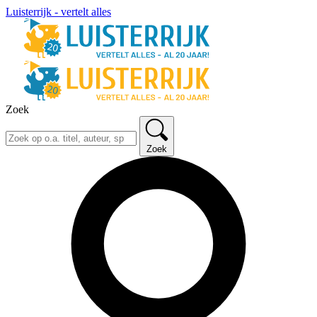
Luisterrijk - vertelt alles
Zoek
Zoek