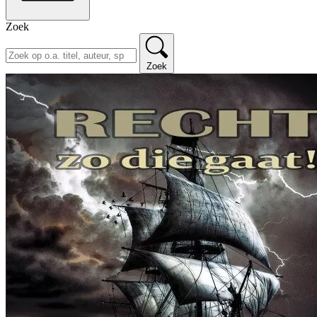
Zoek
Zoek