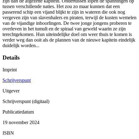
zijn dan de afgezette kapitein. Ondertussen lopen de spanningen op
tussen verschillende naties. Het zou zo maar kunnen dat een
passerend schip een vijand blijkt te zijn in wateren die ook nog
vergeven zijn van slavenhalers en piraten, terwijl de kusten wemelen
van de vijandige inboorlingen. De twee jonge jongens proberen te
overleven in het tumult en de spiraal van geweld waarin ze zijn
terechtgekomen. Hun uiteindelijke doel om weer thuis te komen is
verder weg dan ooit als de plannen van de nieuwe kapitein eindelijk
duidelijk worden...
Details
Imprint
Schrijverspunt
Uitgever
Schrijverspunt (digitaal)
Publicatiedatum
19 november 2024
ISBN