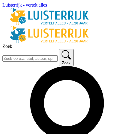
Luisterrijk - vertelt alles
Zoek
Zoek