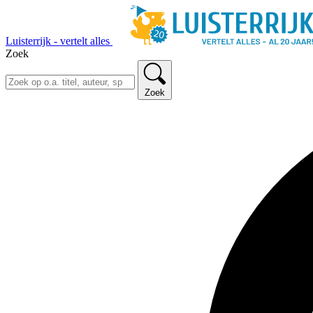
Luisterrijk - vertelt alles
Zoek
Zoek