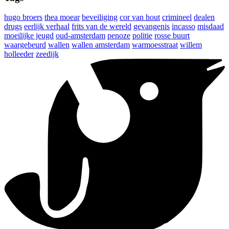
hugo broers
thea moear
beveiliging
cor van hout
crimineel
dealen
drugs
eerlijk verhaal
frits van de wereld
gevangenis
incasso
misdaad
moeilijke jeugd
oud-amsterdam
penoze
politie
rosse buurt
waargebeurd
wallen
wallen amsterdam
warmoesstraat
willem
holleeder
zeedijk