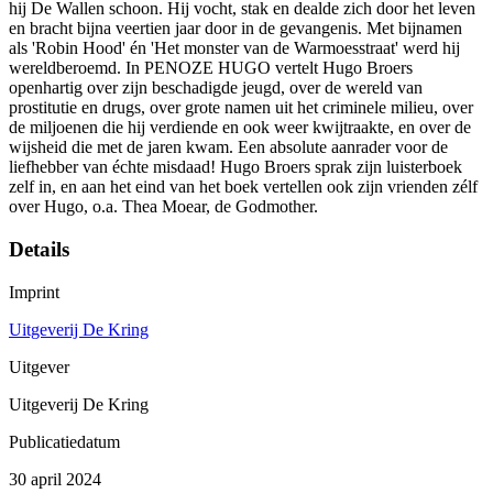
hij De Wallen schoon. Hij vocht, stak en dealde zich door het leven
en bracht bijna veertien jaar door in de gevangenis. Met bijnamen
als 'Robin Hood' én 'Het monster van de Warmoesstraat' werd hij
wereldberoemd. In PENOZE HUGO vertelt Hugo Broers
openhartig over zijn beschadigde jeugd, over de wereld van
prostitutie en drugs, over grote namen uit het criminele milieu, over
de miljoenen die hij verdiende en ook weer kwijtraakte, en over de
wijsheid die met de jaren kwam. Een absolute aanrader voor de
liefhebber van échte misdaad! Hugo Broers sprak zijn luisterboek
zelf in, en aan het eind van het boek vertellen ook zijn vrienden zélf
over Hugo, o.a. Thea Moear, de Godmother.
Details
Imprint
Uitgeverij De Kring
Uitgever
Uitgeverij De Kring
Publicatiedatum
30 april 2024