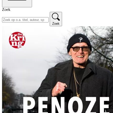
Zoek
Zoek