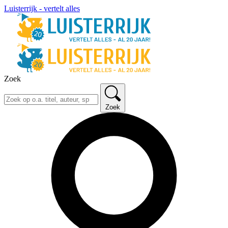
Luisterrijk - vertelt alles
Zoek
Zoek