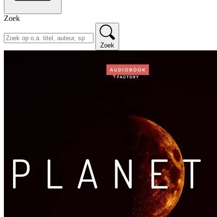
Zoek
Zoek