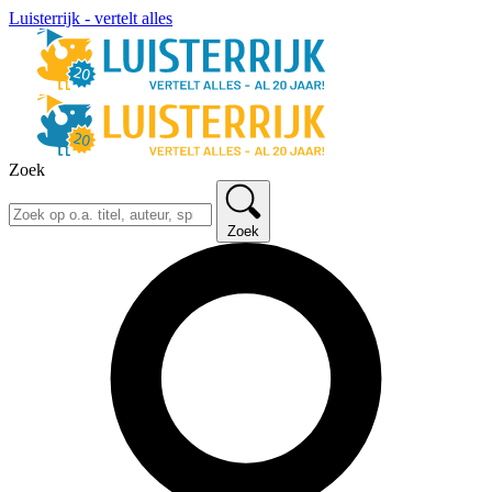
Luisterrijk - vertelt alles
Zoek
Zoek