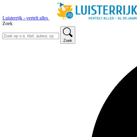
Luisterrijk - vertelt alles
Zoek
Zoek