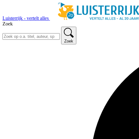
Luisterrijk - vertelt alles
Zoek
Zoek