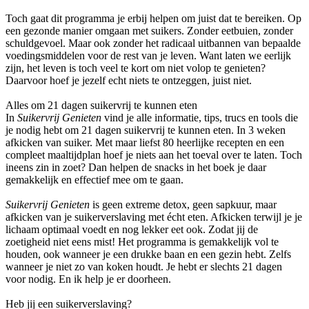
Toch gaat dit programma je erbij helpen om juist dat te bereiken. Op
een gezonde manier omgaan met suikers. Zonder eetbuien, zonder
schuldgevoel. Maar ook zonder het radicaal uitbannen van bepaalde
voedingsmiddelen voor de rest van je leven. Want laten we eerlijk
zijn, het leven is toch veel te kort om niet volop te genieten?
Daarvoor hoef je jezelf echt niets te ontzeggen, juist niet.
Alles om 21 dagen suikervrij te kunnen eten
In
Suikervrij Genieten
vind je alle informatie, tips, trucs en tools die
je nodig hebt om 21 dagen suikervrij te kunnen eten. In 3 weken
afkicken van suiker. Met maar liefst 80 heerlijke recepten en een
compleet maaltijdplan hoef je niets aan het toeval over te laten. Toch
ineens zin in zoet? Dan helpen de snacks in het boek je daar
gemakkelijk en effectief mee om te gaan.
Suikervrij Genieten
is geen extreme detox, geen sapkuur, maar
afkicken van je suikerverslaving met écht eten. Afkicken terwijl je je
lichaam optimaal voedt en nog lekker eet ook. Zodat jij de
zoetigheid niet eens mist! Het programma is gemakkelijk vol te
houden, ook wanneer je een drukke baan en een gezin hebt. Zelfs
wanneer je niet zo van koken houdt. Je hebt er slechts 21 dagen
voor nodig. En ik help je er doorheen.
Heb jij een suikerverslaving?