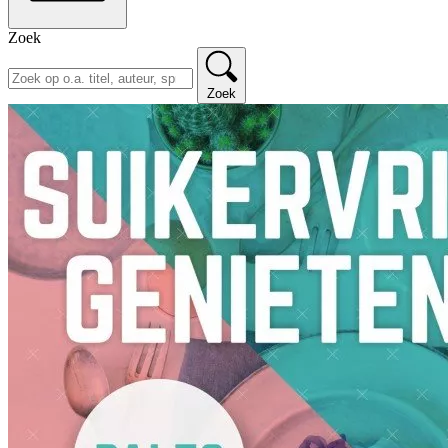
Zoek
Zoek