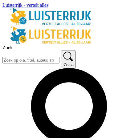
Luisterrijk - vertelt alles
Zoek
Zoek