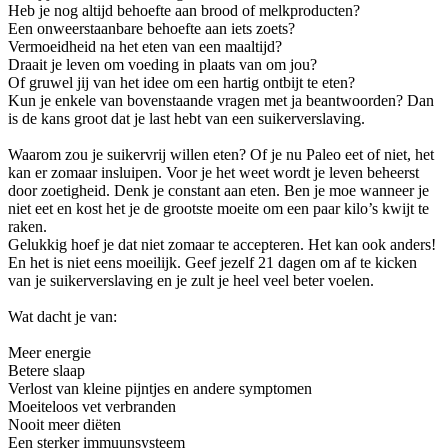
Heb je nog altijd behoefte aan brood of melkproducten?
Een onweerstaanbare behoefte aan iets zoets?
Vermoeidheid na het eten van een maaltijd?
Draait je leven om voeding in plaats van om jou?
Of gruwel jij van het idee om een hartig ontbijt te eten?
Kun je enkele van bovenstaande vragen met ja beantwoorden? Dan
is de kans groot dat je last hebt van een suikerverslaving.
Waarom zou je suikervrij willen eten? Of je nu Paleo eet of niet, het
kan er zomaar insluipen. Voor je het weet wordt je leven beheerst
door zoetigheid. Denk je constant aan eten. Ben je moe wanneer je
niet eet en kost het je de grootste moeite om een paar kilo’s kwijt te
raken.
Gelukkig hoef je dat niet zomaar te accepteren. Het kan ook anders!
En het is niet eens moeilijk. Geef jezelf 21 dagen om af te kicken
van je suikerverslaving en je zult je heel veel beter voelen.
Wat dacht je van:
Meer energie
Betere slaap
Verlost van kleine pijntjes en andere symptomen
Moeiteloos vet verbranden
Nooit meer diëten
Een sterker immuunsysteem