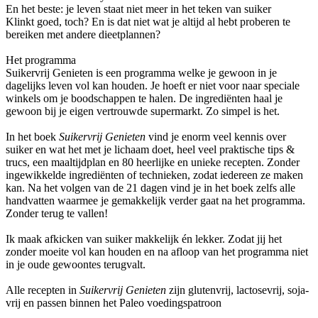
En het beste: je leven staat niet meer in het teken van suiker
Klinkt goed, toch? En is dat niet wat je altijd al hebt proberen te
bereiken met andere dieetplannen?
Het programma
Suikervrij Genieten is een programma welke je gewoon in je
dagelijks leven vol kan houden. Je hoeft er niet voor naar speciale
winkels om je boodschappen te halen. De ingrediënten haal je
gewoon bij je eigen vertrouwde supermarkt. Zo simpel is het.
In het boek
Suikervrij Genieten
vind je enorm veel kennis over
suiker en wat het met je lichaam doet, heel veel praktische tips &
trucs, een maaltijdplan en 80 heerlijke en unieke recepten. Zonder
ingewikkelde ingrediënten of technieken, zodat iedereen ze maken
kan. Na het volgen van de 21 dagen vind je in het boek zelfs alle
handvatten waarmee je gemakkelijk verder gaat na het programma.
Zonder terug te vallen!
Ik maak afkicken van suiker makkelijk én lekker. Zodat jij het
zonder moeite vol kan houden en na afloop van het programma niet
in je oude gewoontes terugvalt.
Alle recepten in
Suikervrij Genieten
zijn glutenvrij, lactosevrij, soja-
vrij en passen binnen het Paleo voedingspatroon