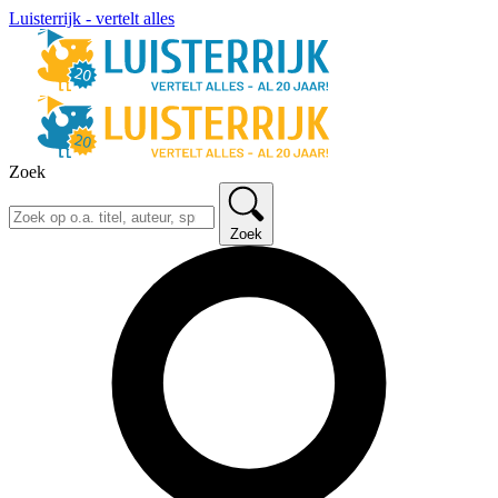
Luisterrijk - vertelt alles
Zoek
Zoek