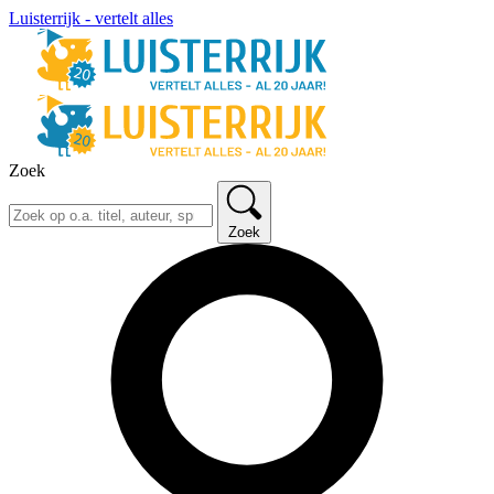
Luisterrijk - vertelt alles
Zoek
Zoek