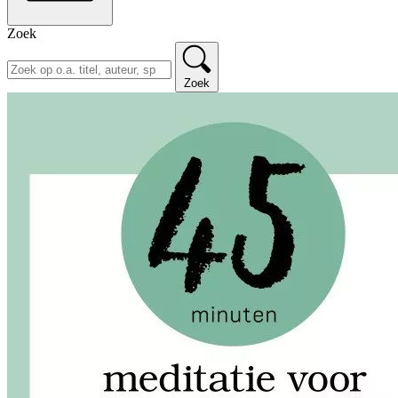
Zoek
Zoek