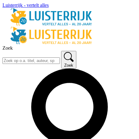
Luisterrijk - vertelt alles
Zoek
Zoek