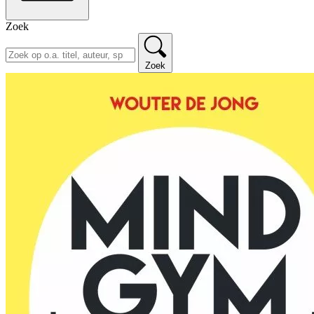
Zoek
Zoek