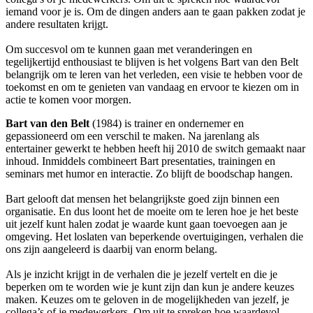
iemand voor je is. Om de dingen anders aan te gaan pakken zodat je
andere resultaten krijgt.
Om succesvol om te kunnen gaan met veranderingen en
tegelijkertijd enthousiast te blijven is het volgens Bart van den Belt
belangrijk om te leren van het verleden, een visie te hebben voor de
toekomst en om te genieten van vandaag en ervoor te kiezen om in
actie te komen voor morgen.
Bart van den Belt
(1984) is trainer en ondernemer en
gepassioneerd om een verschil te maken. Na jarenlang als
entertainer gewerkt te hebben heeft hij 2010 de switch gemaakt naar
inhoud. Inmiddels combineert Bart presentaties, trainingen en
seminars met humor en interactie. Zo blijft de boodschap hangen.
Bart gelooft dat mensen het belangrijkste goed zijn binnen een
organisatie. En dus loont het de moeite om te leren hoe je het beste
uit jezelf kunt halen zodat je waarde kunt gaan toevoegen aan je
omgeving. Het loslaten van beperkende overtuigingen, verhalen die
ons zijn aangeleerd is daarbij van enorm belang.
Als je inzicht krijgt in de verhalen die je jezelf vertelt en die je
beperken om te worden wie je kunt zijn dan kun je andere keuzes
maken. Keuzes om te geloven in de mogelijkheden van jezelf, je
collega’s of je medewerkers. Om uit te spreken hoe waardevol