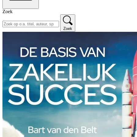
Zoek
Zoek