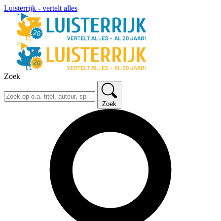
Luisterrijk - vertelt alles
Zoek
Zoek