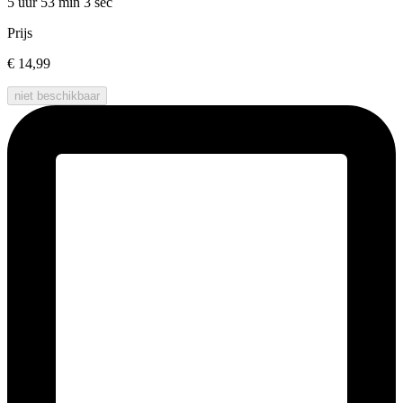
5 uur 53 min
3 sec
Prijs
€ 14,99
niet beschikbaar