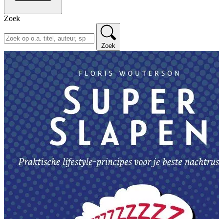
Zoek
Zoek