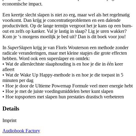
economische impact.
Een keertje slecht slapen is niet zo erg, maar wel als het regelmatig
voorkomt. Dan krijg je concentratieproblemen en een dalende
productiviteit. Op de lange termijn vergroot het je kans op een burn-
out en zelfs op kanker. Val je lastig in slaap? Lig je uren wakker?
Kom je ‘s morgens moeilijk je bed uit? Dan is dit boek voor jou!
In
SuperSlapen
krijg je van Floris Wouterson een methode zonder
radicale veranderingen, maar met kleine stapjes die grote effecten
hebben. Word ook een superslaper en ontdek:
• Wat de allerslechtste slaaphouding is en hoe je die in één keer
afleert
• Wat de Wake Up Happy-methode is en hoe je die toepast in 5
minuten per dag
• Hoe je door de Ultieme Powernap Formule veel meer energie hebt
• Hoe je met de juiste voedingsmiddelen beter kunt slapen
• Hoe topsporters met slapen hun prestaties drastisch verbeteren
Details
Imprint
Audiobook Factory