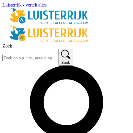
Luisterrijk - vertelt alles
Zoek
Zoek