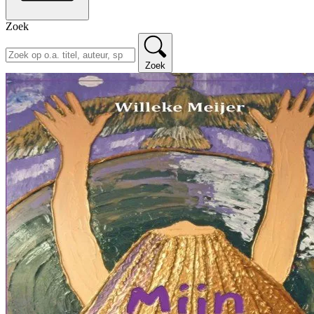
Zoek
Zoek