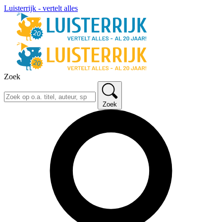
Luisterrijk - vertelt alles
Zoek
Zoek