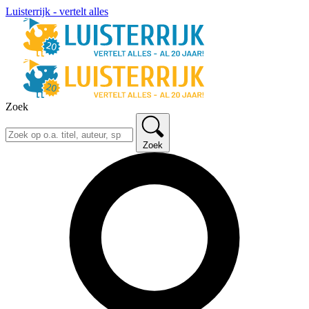
Luisterrijk - vertelt alles
Zoek
Zoek