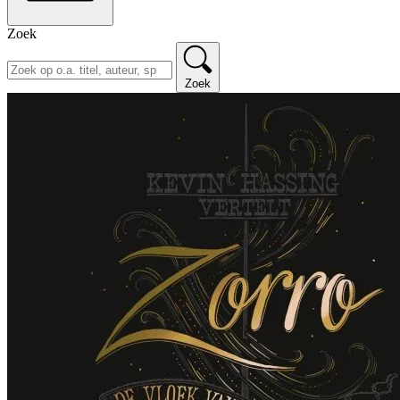
Zoek
Zoek