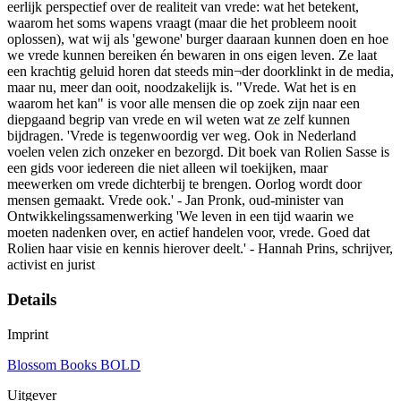
eerlijk perspectief over de realiteit van vrede: wat het betekent,
waarom het soms wapens vraagt (maar die het probleem nooit
oplossen), wat wij als 'gewone' burger daaraan kunnen doen en hoe
we vrede kunnen bereiken én bewaren in ons eigen leven. Ze laat
een krachtig geluid horen dat steeds min¬der doorklinkt in de media,
maar nu, meer dan ooit, noodzakelijk is. "Vrede. Wat het is en
waarom het kan" is voor alle mensen die op zoek zijn naar een
diepgaand begrip van vrede en wil weten wat ze zelf kunnen
bijdragen. 'Vrede is tegenwoordig ver weg. Ook in Nederland
voelen velen zich onzeker en bezorgd. Dit boek van Rolien Sasse is
een gids voor iedereen die niet alleen wil toekijken, maar
meewerken om vrede dichterbij te brengen. Oorlog wordt door
mensen gemaakt. Vrede ook.' - Jan Pronk, oud-minister van
Ontwikkelingssamenwerking 'We leven in een tijd waarin we
moeten nadenken over, en actief handelen voor, vrede. Goed dat
Rolien haar visie en kennis hierover deelt.' - Hannah Prins, schrijver,
activist en jurist
Details
Imprint
Blossom Books BOLD
Uitgever