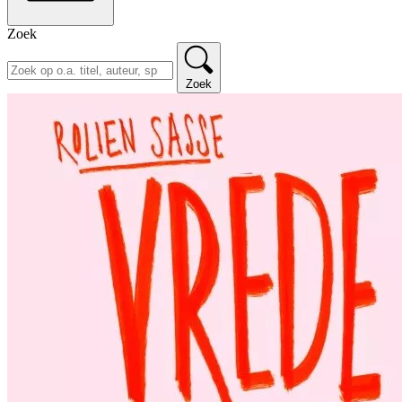
Zoek
Zoek