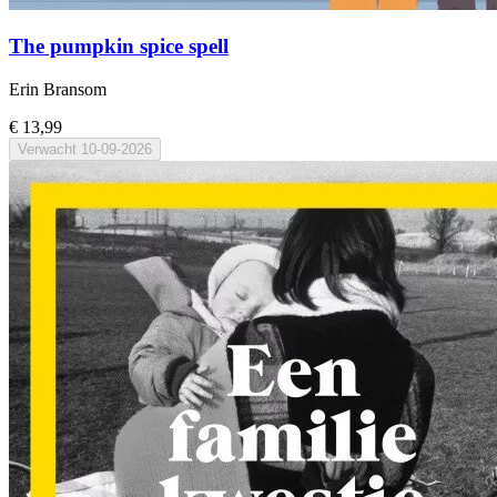
The pumpkin spice spell
Erin Bransom
€ 13,99
Verwacht
10-09-2026