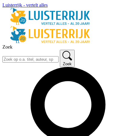
Luisterrijk - vertelt alles
Zoek
Zoek