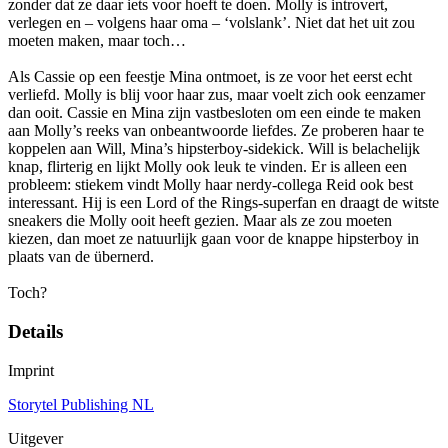
zonder dat ze daar iets voor hoeft te doen. Molly is introvert,
verlegen en – volgens haar oma – ‘volslank’. Niet dat het uit zou
moeten maken, maar toch…
Als Cassie op een feestje Mina ontmoet, is ze voor het eerst echt
verliefd. Molly is blij voor haar zus, maar voelt zich ook eenzamer
dan ooit. Cassie en Mina zijn vastbesloten om een einde te maken
aan Molly’s reeks van onbeantwoorde liefdes. Ze proberen haar te
koppelen aan Will, Mina’s hipsterboy-sidekick. Will is belachelijk
knap, flirterig en lijkt Molly ook leuk te vinden. Er is alleen een
probleem: stiekem vindt Molly haar nerdy-collega Reid ook best
interessant. Hij is een Lord of the Rings-superfan en draagt de witste
sneakers die Molly ooit heeft gezien. Maar als ze zou moeten
kiezen, dan moet ze natuurlijk gaan voor de knappe hipsterboy in
plaats van de übernerd.
Toch?
Details
Imprint
Storytel Publishing NL
Uitgever