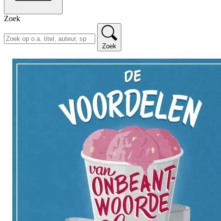
Zoek
Zoek