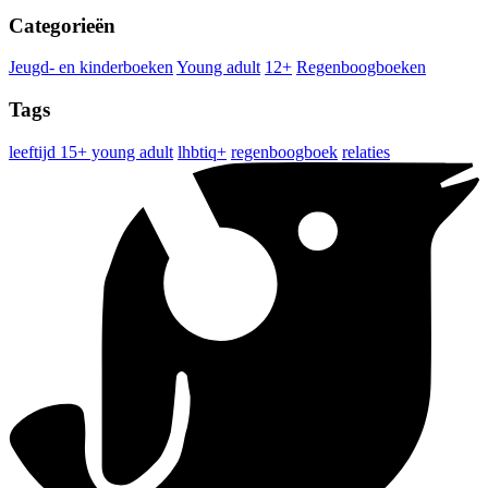
Categorieën
Jeugd- en kinderboeken
Young adult
12+
Regenboogboeken
Tags
leeftijd 15+ young adult
lhbtiq+
regenboogboek
relaties