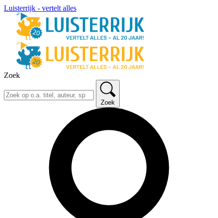
Luisterrijk - vertelt alles
Zoek
Zoek