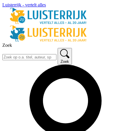
Luisterrijk - vertelt alles
Zoek
Zoek