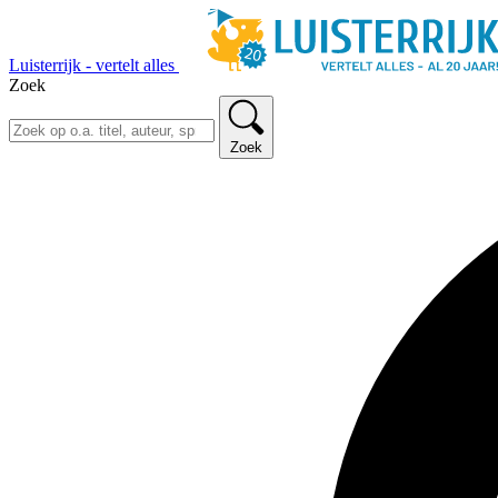
Luisterrijk - vertelt alles
Zoek
Zoek