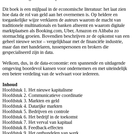
Dit boek is een mijlpaal in de economische literatuur: het laat zien
hoe data de rol van geld aan het overnemen is. Op heldere en
toegankelijke wijze verklaren de auteurs waarom de macht van
traditionele multinationals en banken afneemt en waarom digitale
marktplaatsen als Booking.com, Uber, Amazon en Alibaba zo
stormachtig groeien. Bovendien beschrijven ze de opkomst van een
geheel nieuwe sector – vergelijkbaar met de financiële industrie,
maar dan met handelaren, tussenpersonen en brokers die
gespecialiseerd zijn in data.
Welkom, dus, in de data-economie: een spannende en uitdagende
omgeving boordevol kansen voor ondernemers en met uiteindelijk
een betere verdeling van de welvaart voor iedereen.
Inhoud
Hoofdstuk 1. Het nieuwe kapitalisme
Hoofdstuk 2. Communicatieve coordinatie
Hoofdstuk 3. Markten en geld
Hoofdstuk 4. Datarijke markten
Hoofdstuk 5. Bedrijven en controle
Hoofdstuk 6. Het bedrijf in de toekomst
Hoofdstuk 7. Het verval van kapitaal
Hoofdstuk 8. Feedback-effecten
Hoofdstuk 9. Het ontbundelen van werk