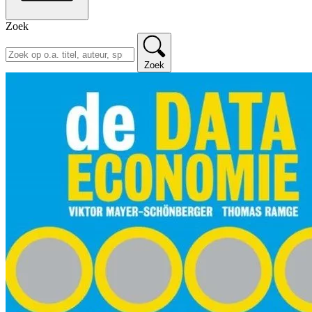
Zoek
Zoek