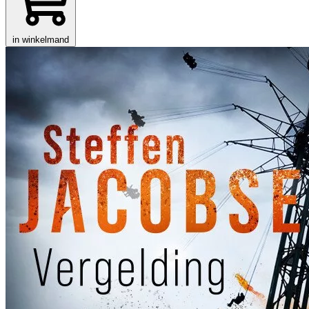
in winkelmand