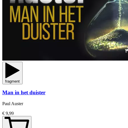
fragment
Man in het duister
Paul Auster
€ 9,99