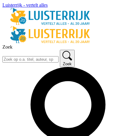
Luisterrijk - vertelt alles
Zoek
Zoek