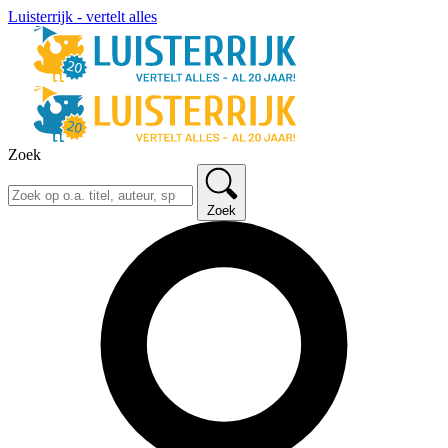
Luisterrijk - vertelt alles
Zoek
Zoek