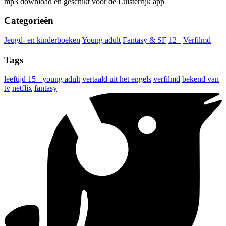
mp3 download en geschikt voor de Luisterrijk app
Categorieën
Jeugd- en kinderboeken
Young adult
Fantasy & SF
12+
Verfilmd
Tags
leeftijd 15+ young adult
vertaald uit het engels
verfilmd
bekend van
tv
netflix
fantasy