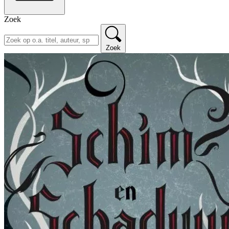
Zoek
Zoek