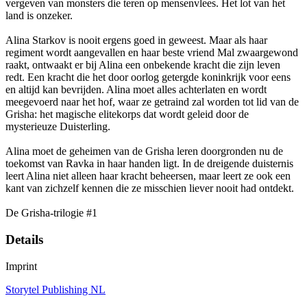
vergeven van monsters die teren op mensenvlees. Het lot van het
land is onzeker.
Alina Starkov is nooit ergens goed in geweest. Maar als haar
regiment wordt aangevallen en haar beste vriend Mal zwaargewond
raakt, ontwaakt er bij Alina een onbekende kracht die zijn leven
redt. Een kracht die het door oorlog getergde koninkrijk voor eens
en altijd kan bevrijden. Alina moet alles achterlaten en wordt
meegevoerd naar het hof, waar ze getraind zal worden tot lid van de
Grisha: het magische elitekorps dat wordt geleid door de
mysterieuze Duisterling.
Alina moet de geheimen van de Grisha leren doorgronden nu de
toekomst van Ravka in haar handen ligt. In de dreigende duisternis
leert Alina niet alleen haar kracht beheersen, maar leert ze ook een
kant van zichzelf kennen die ze misschien liever nooit had ontdekt.
De Grisha-trilogie #1
Details
Imprint
Storytel Publishing NL