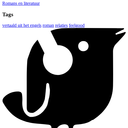
Romans en literatuur
Tags
vertaald uit het engels
roman
relaties
feelgood