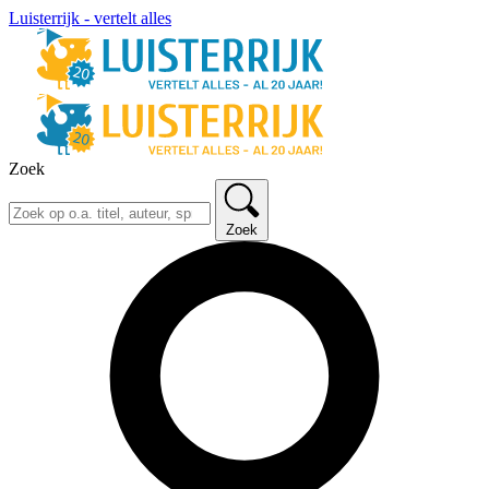
Luisterrijk - vertelt alles
Zoek
Zoek