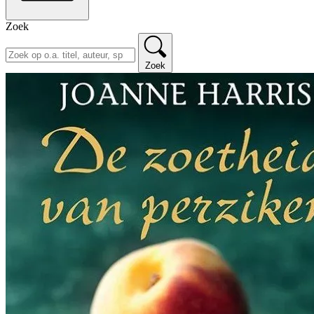
Zoek
Zoek