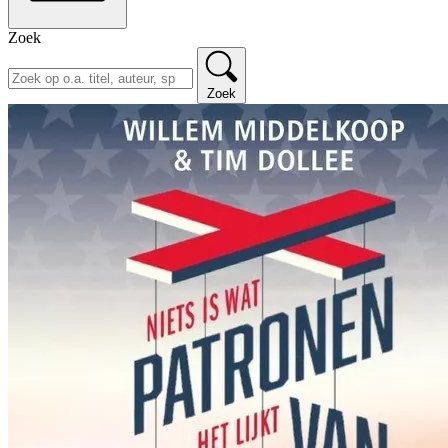
Zoek
Zoek