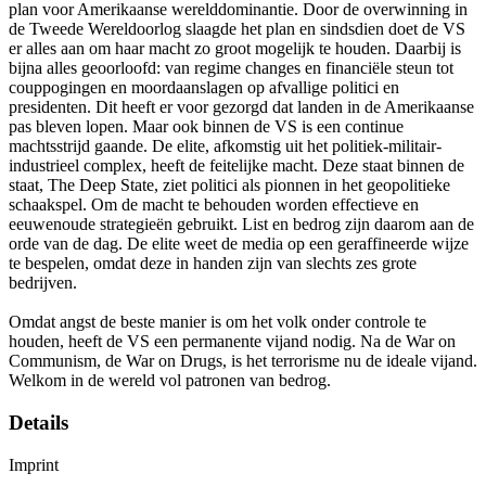
plan voor Amerikaanse werelddominantie. Door de overwinning in
de Tweede Wereldoorlog slaagde het plan en sindsdien doet de VS
er alles aan om haar macht zo groot mogelijk te houden. Daarbij is
bijna alles geoorloofd: van regime changes en financiële steun tot
couppogingen en moordaanslagen op afvallige politici en
presidenten. Dit heeft er voor gezorgd dat landen in de Amerikaanse
pas bleven lopen. Maar ook binnen de VS is een continue
machtsstrijd gaande. De elite, afkomstig uit het politiek-militair-
industrieel complex, heeft de feitelijke macht. Deze staat binnen de
staat, The Deep State, ziet politici als pionnen in het geopolitieke
schaakspel. Om de macht te behouden worden effectieve en
eeuwenoude strategieën gebruikt. List en bedrog zijn daarom aan de
orde van de dag. De elite weet de media op een geraffineerde wijze
te bespelen, omdat deze in handen zijn van slechts zes grote
bedrijven.
Omdat angst de beste manier is om het volk onder controle te
houden, heeft de VS een permanente vijand nodig. Na de War on
Communism, de War on Drugs, is het terrorisme nu de ideale vijand.
Welkom in de wereld vol patronen van bedrog.
Details
Imprint