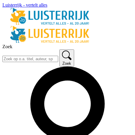
Luisterrijk - vertelt alles
Zoek
Zoek