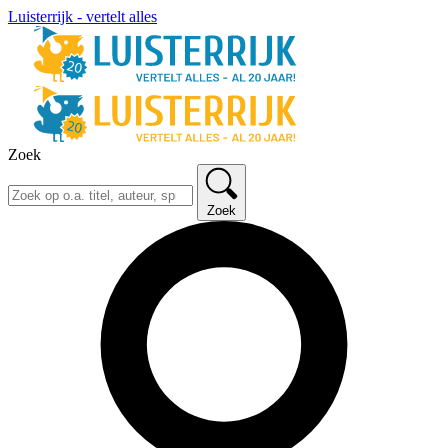
Luisterrijk - vertelt alles
Zoek
Zoek