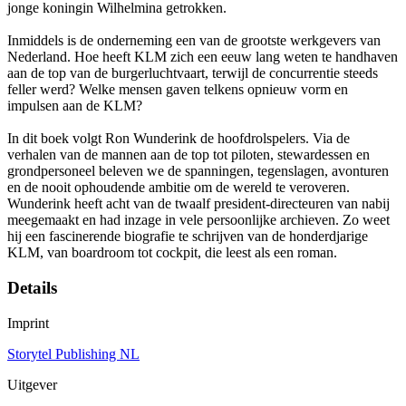
jonge koningin Wilhelmina getrokken.
Inmiddels is de onderneming een van de grootste werkgevers van
Nederland. Hoe heeft KLM zich een eeuw lang weten te handhaven
aan de top van de burgerluchtvaart, terwijl de concurrentie steeds
feller werd? Welke mensen gaven telkens opnieuw vorm en
impulsen aan de KLM?
In dit boek volgt Ron Wunderink de hoofdrolspelers. Via de
verhalen van de mannen aan de top tot piloten, stewardessen en
grondpersoneel beleven we de spanningen, tegenslagen, avonturen
en de nooit ophoudende ambitie om de wereld te veroveren.
Wunderink heeft acht van de twaalf president-directeuren van nabij
meegemaakt en had inzage in vele persoonlijke archieven. Zo weet
hij een fascinerende biografie te schrijven van de honderdjarige
KLM, van boardroom tot cockpit, die leest als een roman.
Details
Imprint
Storytel Publishing NL
Uitgever