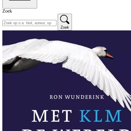
Zoek
Zoek