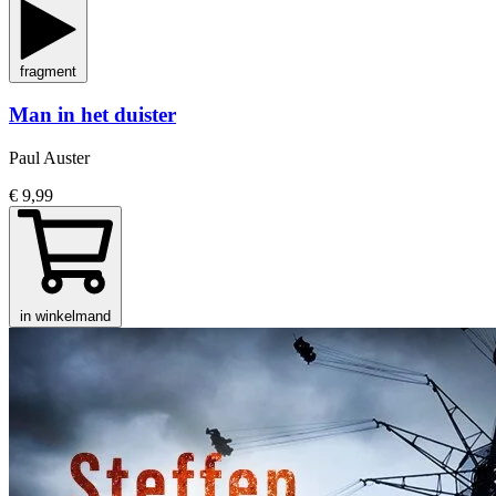
fragment
Man in het duister
Paul Auster
€ 9,99
in winkelmand