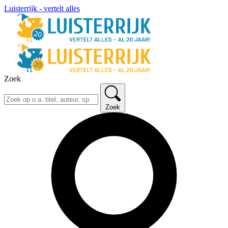
Luisterrijk - vertelt alles
Zoek
Zoek