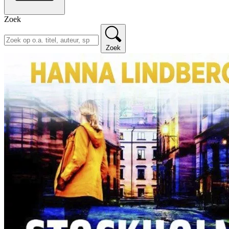
Zoek
Zoek