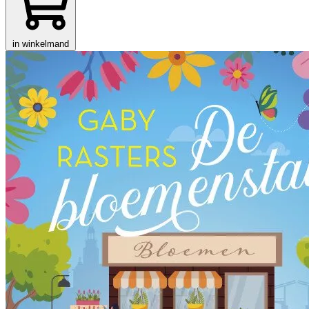
in winkelmand