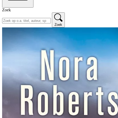
Zoek
Zoek