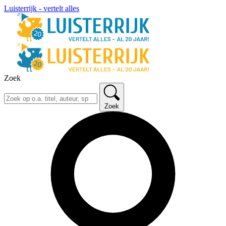
Luisterrijk - vertelt alles
Zoek
Zoek