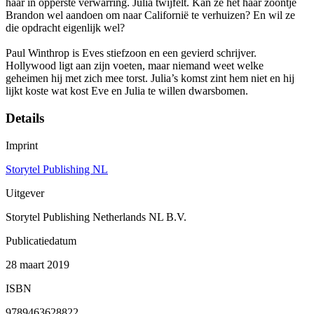
haar in opperste verwarring. Julia twijfelt. Kan ze het haar zoontje
Brandon wel aandoen om naar Californië te verhuizen? En wil ze
die opdracht eigenlijk wel?
Paul Winthrop is Eves stiefzoon en een gevierd schrijver.
Hollywood ligt aan zijn voeten, maar niemand weet welke
geheimen hij met zich mee torst. Julia’s komst zint hem niet en hij
lijkt koste wat kost Eve en Julia te willen dwarsbomen.
Details
Imprint
Storytel Publishing NL
Uitgever
Storytel Publishing Netherlands NL B.V.
Publicatiedatum
28 maart 2019
ISBN
9789463628822