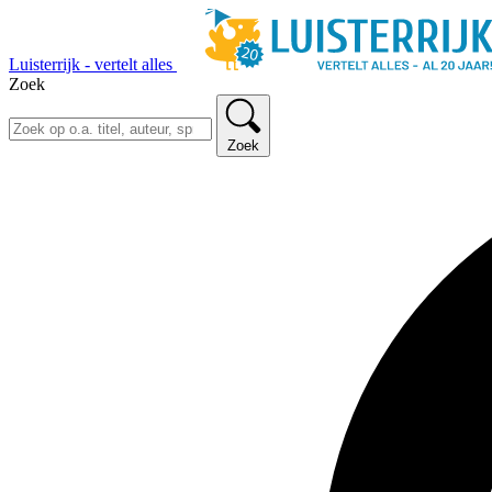
Luisterrijk - vertelt alles
Zoek
Zoek