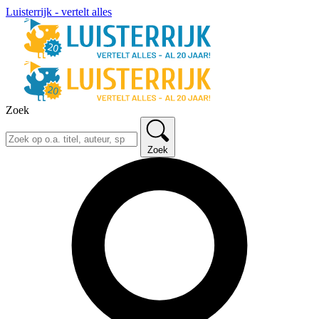
Luisterrijk - vertelt alles
Zoek
Zoek