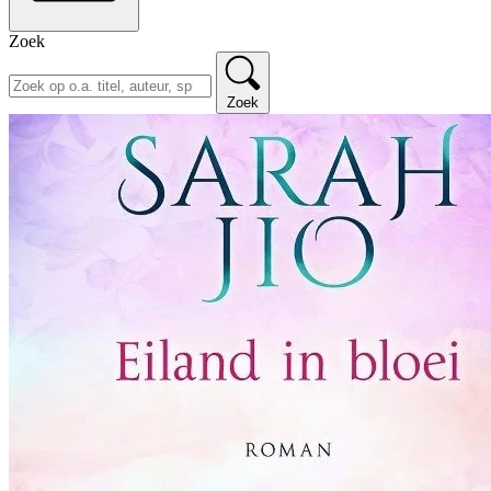
Zoek
Zoek