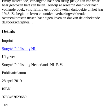
Emily meteen toe, verlangend naar een rustig plekje aan zee waar
haar gebroken hart kan helen. Terwijl ze research doet voor haar
volgende boek, vindt Emily een roodfluwelen dagboekje uit het jaar
1943. Ze begint te lezen en ontdekt verbazingwekkende
overeenkomsten tussen haar eigen leven en dat van de onbekende
dagboekschrijfster…
Details
Imprint
Storytel Publishing NL
Uitgever
Storytel Publishing Netherlands NL B.V.
Publicatiedatum
28 april 2019
ISBN
9789463629669
Taal