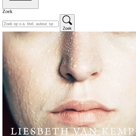
Zoek
Zoek