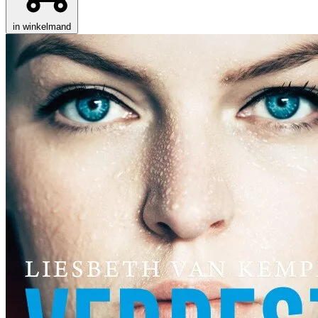
in winkelmand