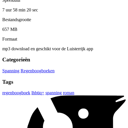
Speelduur
7 uur 58 min
20 sec
Bestandsgrootte
657 MB
Formaat
mp3 download en geschikt voor de Luisterrijk app
Categorieën
Spanning
Regenboogboeken
Tags
regenboogboek
lhbtiq+
spanning
roman