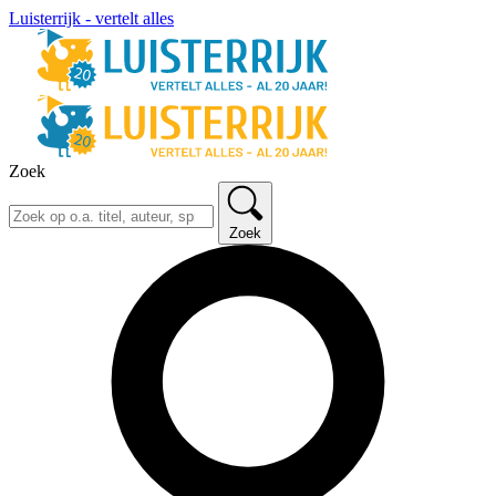
Luisterrijk - vertelt alles
Zoek
Zoek