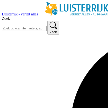
Luisterrijk - vertelt alles
Zoek
Zoek