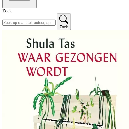
Zoek
Zoek