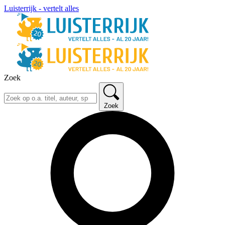
Luisterrijk - vertelt alles
Zoek
Zoek