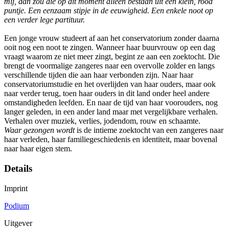
mij, dan zou die op dit moment alleen bestaan uit een klein, rood
puntje. Een eenzaam stipje in de eeuwigheid. Een enkele noot op
een verder lege partituur.
Een jonge vrouw studeert af aan het conservatorium zonder daarna
ooit nog een noot te zingen. Wanneer haar buurvrouw op een dag
vraagt waarom ze niet meer zingt, begint ze aan een zoektocht. Die
brengt de voormalige zangeres naar een overvolle zolder en langs
verschillende tijden die aan haar verbonden zijn. Naar haar
conservatoriumstudie en het overlijden van haar ouders, maar ook
naar verder terug, toen haar ouders in dit land onder heel andere
omstandigheden leefden. En naar de tijd van haar voorouders, nog
langer geleden, in een ander land maar met vergelijkbare verhalen.
Verhalen over muziek, verlies, jodendom, rouw en schaamte.
Waar gezongen wordt
is de intieme zoektocht van een zangeres naar
haar verleden, haar familiegeschiedenis en identiteit, maar bovenal
naar haar eigen stem.
Details
Imprint
Podium
Uitgever