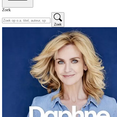
Zoek
Zoek