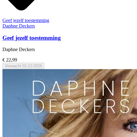
Geef jezelf toestemming
Daphne Deckers
Geef jezelf toestemming
Daphne Deckers
€ 22,99
Verwacht
01-12-2026