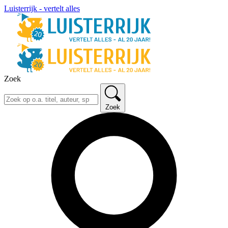
Luisterrijk - vertelt alles
Zoek
Zoek