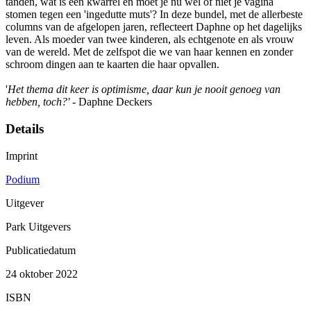
tanden, wat is een kwarrel en moet je nu wel of niet je vagina
stomen tegen een 'ingedutte muts'? In deze bundel, met de allerbeste
columns van de afgelopen jaren, reflecteert Daphne op het dagelijks
leven. Als moeder van twee kinderen, als echtgenote en als vrouw
van de wereld. Met de zelfspot die we van haar kennen en zonder
schroom dingen aan te kaarten die haar opvallen.
'
Het thema dit keer is optimisme, daar kun je nooit genoeg van
hebben, toch?'
- Daphne Deckers
Details
Imprint
Podium
Uitgever
Park Uitgevers
Publicatiedatum
24 oktober 2022
ISBN