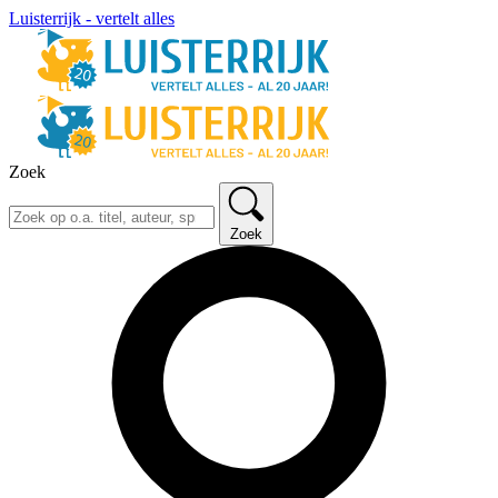
Luisterrijk - vertelt alles
Zoek
Zoek