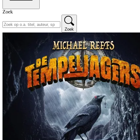
Zoek
Zoek