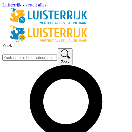
Luisterrijk - vertelt alles
Zoek
Zoek