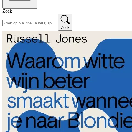
Zoek
Zoek