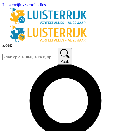
Luisterrijk - vertelt alles
Zoek
Zoek