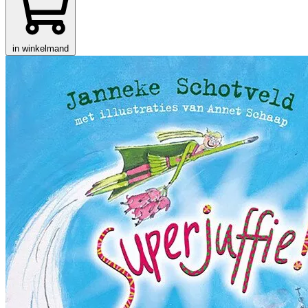
in winkelmand