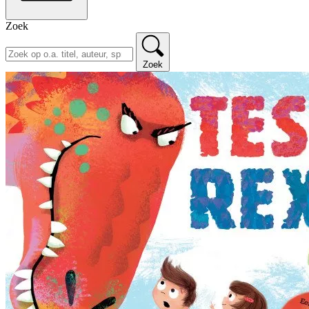
Zoek
Zoek